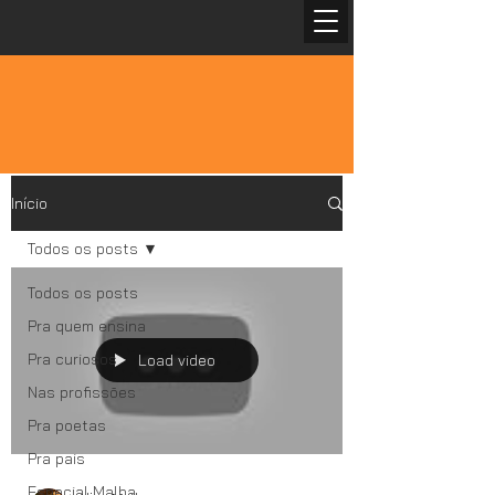
Início
Todos os posts
Todos os posts
Pra quem ensina
Pra curiosos
Load video
Nas profissões
Pra poetas
Pra pais
Especial Malba