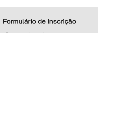
Formulário de Inscrição
Enviar
Inscrevendo-se você fica sabendo de
novos posts e novidades do blog
"MATEMÁTICA PRA QUEM?"
Matemática pra quem?
matematicapraquem@gmail.com