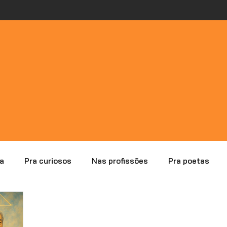
a
Pra curiosos
Nas profissões
Pra poetas
lisando erros