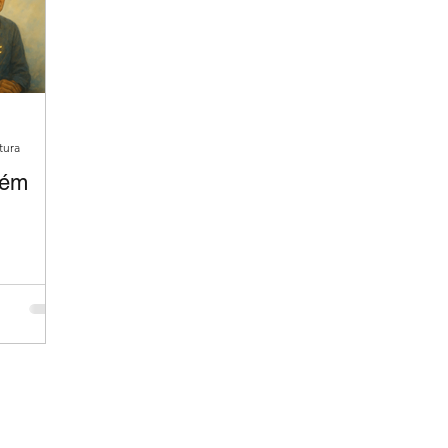
tura
bém