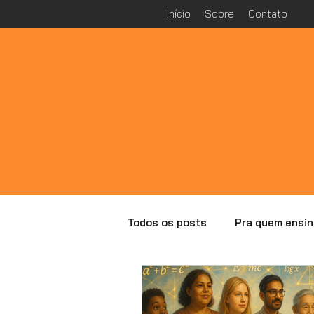
Início
Sobre
Contato
Todos os posts
Pra quem ensin
Especial Malba Tahan
Ana