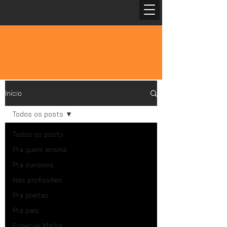
Início
Todos os posts
Todos os posts
Pra quem ensina
Pra curiosos
Nas profissões
Pra poetas
Pra pais
Especial Malba