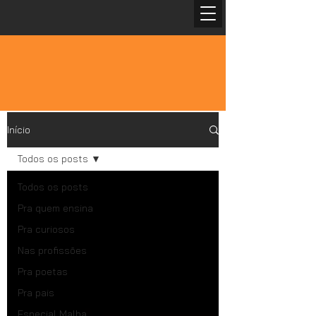
Início
Todos os posts
Todos os posts
Pra quem ensina
Pra curiosos
Nas profissões
Pra poetas
Pra pais
Especial Malba