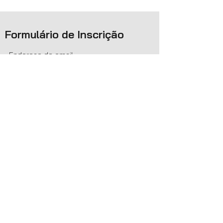
Formulário de Inscrição
Enviar
Inscrevendo-se você fica sabendo de
novos posts e novidades do blog
"MATEMÁTICA PRA QUEM?"
Matemática pra quem?
matematicapraquem@gmail.com