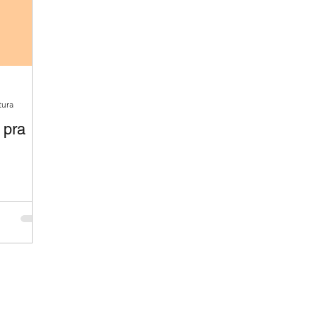
tura
 pra