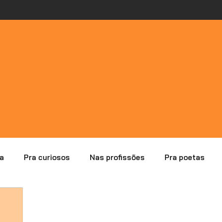
a
Pra curiosos
Nas profissões
Pra poetas
lisando erros