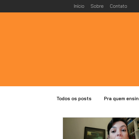
Início
Sobre
Contato
Todos os posts
Pra quem ensin
Especial Malba Tahan
Ana