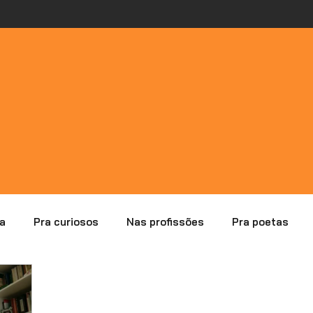
a
Pra curiosos
Nas profissões
Pra poetas
lisando erros