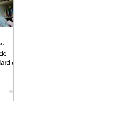
ura
 do
lard e