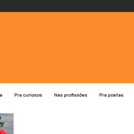
a
Pra curiosos
Nas profissões
Pra poetas
lisando erros