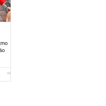
itmo
são