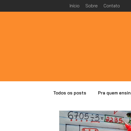
Início
Sobre
Contato
Todos os posts
Pra quem ensin
Especial Malba Tahan
Ana